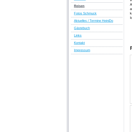
W
A
Reisen
a
Fotos Schmuck
k
I
Aktuelles / Termine HeiniDo
Gästebuch
Links
Kontakt
Impressum