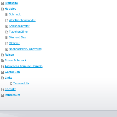
Startseite
Hobbies
Schmuck
Weinflaschenständer
Schlüsselbretter
Flaschenöffner
Dies und Das
Oldtimer
Nachhaltigkeit / Upcycling
Reisen
Fotos Schmuck
Aktuelles / Termine HeiniDo
Gästebuch
Links
Termine Ulla
Kontakt
Impressum