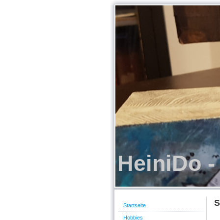
HeiniDo -
S
Startseite
Hobbies